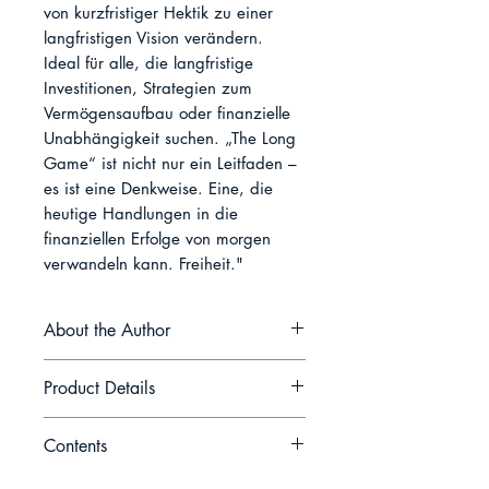
von kurzfristiger Hektik zu einer 
langfristigen Vision verändern.

Ideal für alle, die langfristige 
Investitionen, Strategien zum 
Vermögensaufbau oder finanzielle 
Unabhängigkeit suchen. „The Long 
Game“ ist nicht nur ein Leitfaden – 
es ist eine Denkweise. Eine, die 
heutige Handlungen in die 
finanziellen Erfolge von morgen 
verwandeln kann. Freiheit."
About the Author
Luca Reinhardt ist ein europäischer
Product Details
Finanzstratege und Enthusiast der
Verhaltensökonomie, der für seinen
Date of Publication: Jun 11, 2025
Contents
sachlichen Ansatz in der
Language: German
persönlichen Finanzplanung
Format: Paperback
Einleitung: Warum langfristiges